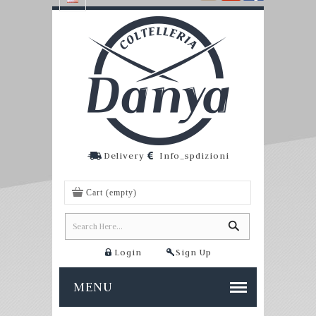
Delivery
Info_spdizioni
Cart
(empty)
Login
Sign Up
MENU