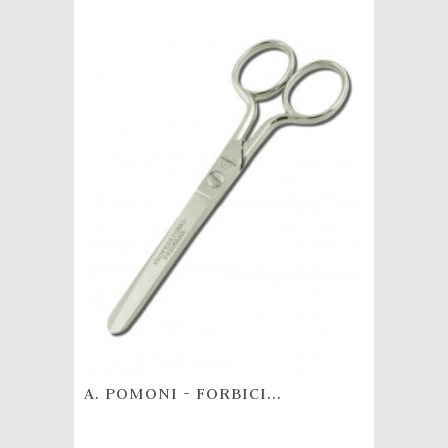
A. POMONI - FORBICI...
A. POMO