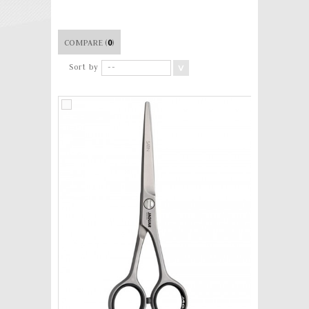
COMPARE (
0
)
Sort by
--