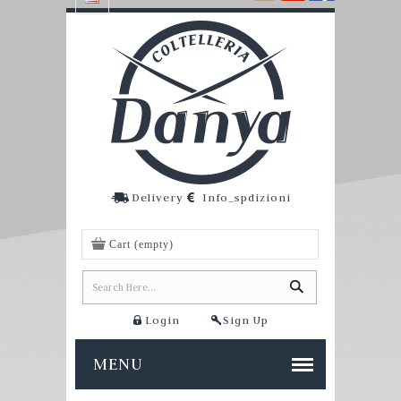
Delivery
Info_spdizioni
Cart
(empty)
Login
Sign Up
MENU