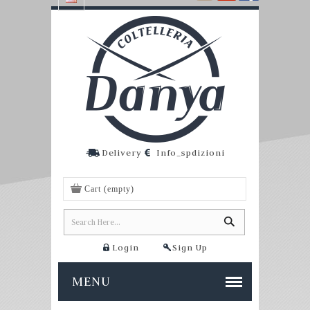
Delivery
Info_spdizioni
Cart
(empty)
Login
Sign Up
MENU