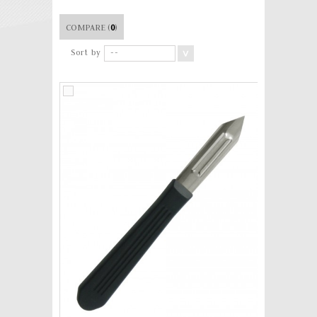
COMPARE (
0
)
Sort by
--