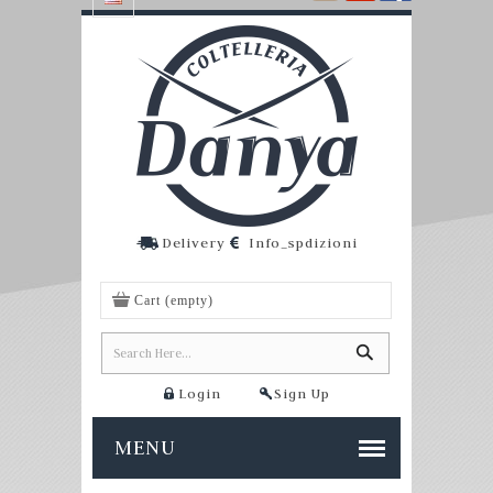
Delivery
Info_spdizioni
Cart
(empty)
Login
Sign Up
MENU