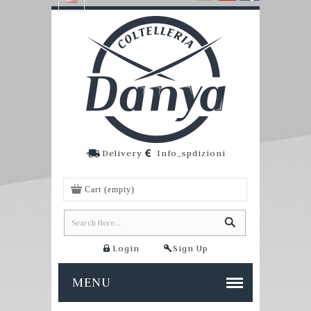
Delivery
Info_spdizioni
Cart
(empty)
Login
Sign Up
MENU