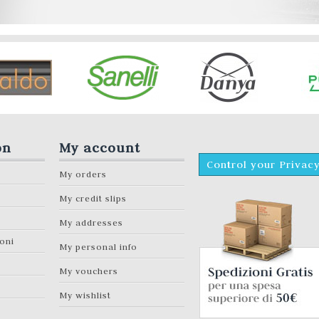
on
My account
Control your Privac
My orders
My credit slips
My addresses
ioni
My personal info
My vouchers
My wishlist