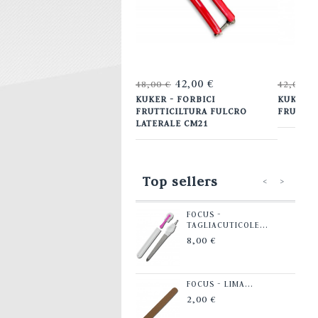
44,00 €
42,00 €
4,00 €
48,00 €
42,00 €
HARBJT- COLTELLO PER
KUKER - FORBICI
KUKER -
ORMAGGI. DOPPIO MANICO
FRUTTICILTURA FULCRO
FRUTTIC
M. 50
LATERALE CM21
Top sellers
<
>
FOCUS -
TAGLIACUTICOLE...
8,00 €
FOCUS - LIMA...
2,00 €