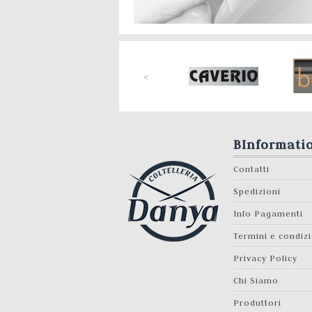
2,00 €
FOCUS - CONF. 12
PEZZI...
<
25,00 €
FOCUS - RASPA
BInformati
PIEDI...
5,70 €
Contatti
Spedizioni
FOCUS - CONF. 50
PEZZI...
Info Pagamenti
42,00 €
Termini e condiz
Privacy Policy
FOCUS -
Chi Siamo
TAGLIACUTICOLE...
8,00 €
Produttori