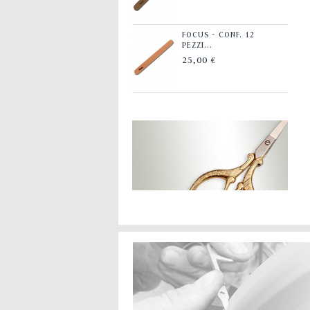
FOCUS - CONF. 12
PEZZI...
25,00 €
FOCUS - RASPA
PIEDI...
5,70 €
FOCUS - CONF. 50
PEZZI...
42,00 €
FOCUS -
TAGLIACUTICOLE...
8,00 €
FOCUS - LIMA...