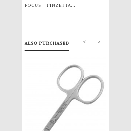
FOCUS - PINZETTA...
FOCUS 
<
>
ALSO PURCHASED