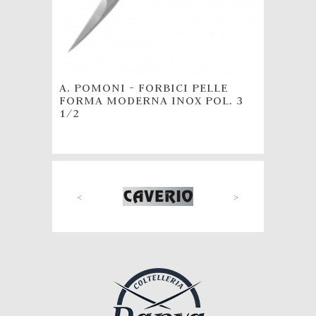
ONALE
A. POMONI - FORBICI PELLE
POMONI
FORMA MODERNA INOX POL. 3
PELLIC
1/2
<
>