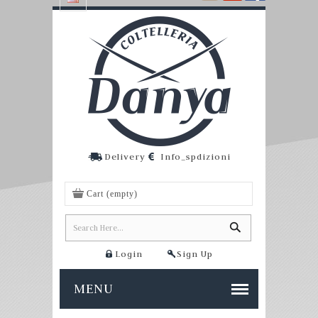
Delivery
Info_spdizioni
Cart
(empty)
Login
Sign Up
MENU