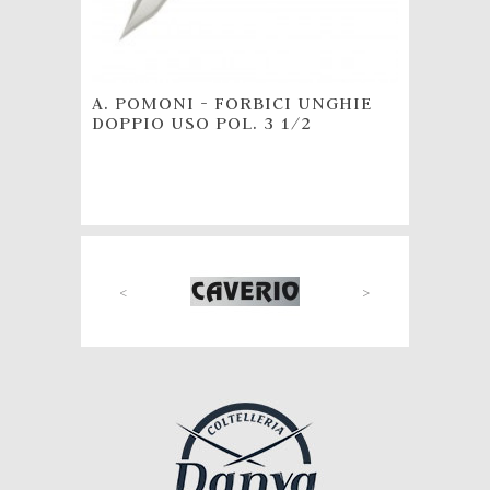
A. POMONI - FORBICI UNGHIE
A. POM
DOPPIO USO POL. 3 1/2
FORMA 
INOX
<
>