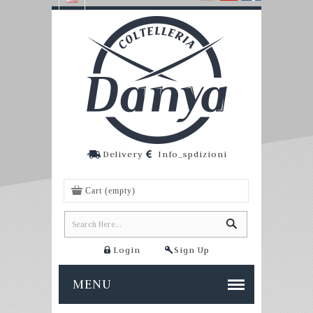
Delivery
Info_spdizioni
Cart
(empty)
Login
Sign Up
MENU