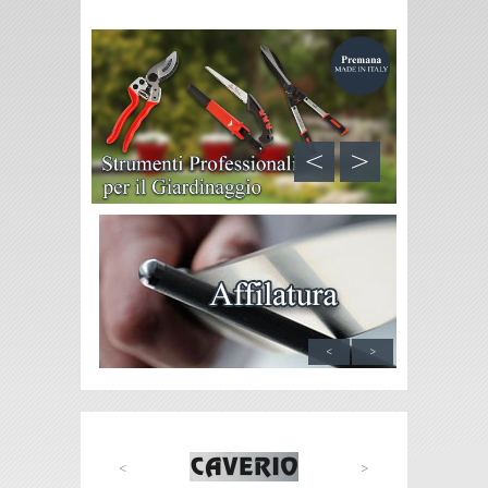
<
>
<
>