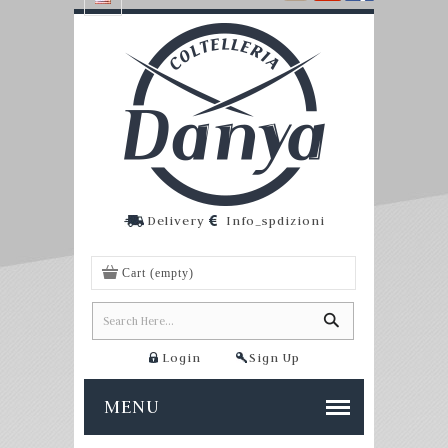
Delivery
Info_spdizioni
Cart
(empty)
Login
Sign Up
MENU